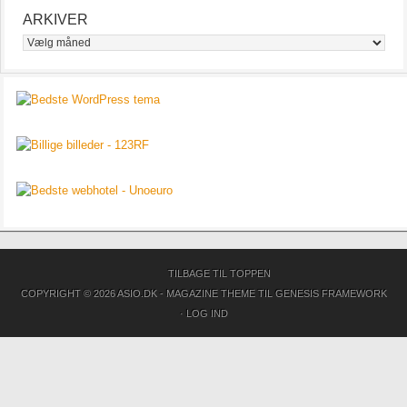
ARKIVER
Arkiver
TILBAGE TIL TOPPEN
COPYRIGHT © 2026 ASIO.DK -
MAGAZINE THEME
TIL
GENESIS FRAMEWORK
·
LOG IND