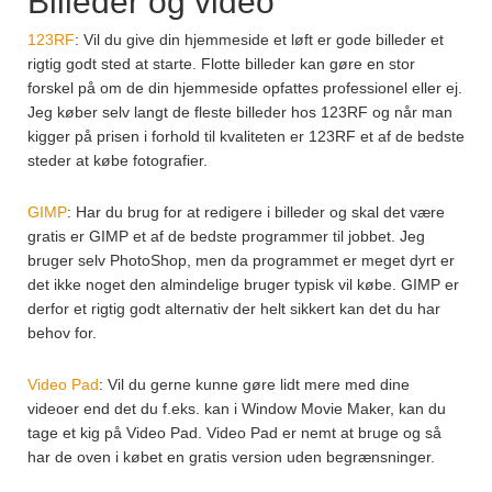
Billeder og video
123RF
: Vil du give din hjemmeside et løft er gode billeder et
rigtig godt sted at starte. Flotte billeder kan gøre en stor
forskel på om de din hjemmeside opfattes professionel eller ej.
Jeg køber selv langt de fleste billeder hos 123RF og når man
kigger på prisen i forhold til kvaliteten er 123RF et af de bedste
steder at købe fotografier.
GIMP
: Har du brug for at redigere i billeder og skal det være
gratis er GIMP et af de bedste programmer til jobbet. Jeg
bruger selv PhotoShop, men da programmet er meget dyrt er
det ikke noget den almindelige bruger typisk vil købe. GIMP er
derfor et rigtig godt alternativ der helt sikkert kan det du har
behov for.
Video Pad
: Vil du gerne kunne gøre lidt mere med dine
videoer end det du f.eks. kan i Window Movie Maker, kan du
tage et kig på Video Pad. Video Pad er nemt at bruge og så
har de oven i købet en gratis version uden begrænsninger.