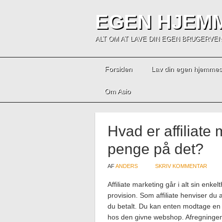
EGEN HJEM
ALT OM AT LAVE DIN EGEN BRUGERV
Forsiden
Lav din egen hjemmes
Om Asio
Hvad er affiliate
penge på det?
AF
ANDERS
SKRIV KOMMENTAR
Affiliate marketing går i alt sin enk
provision. Som affiliate henviser du 
du betalt. Du kan enten modtage en f
hos den givne webshop. Afregning