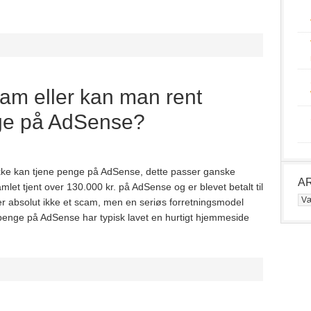
am eller kan man rent
nge på AdSense?
 ikke kan tjene penge på AdSense, dette passer ganske
A
let tjent over 130.000 kr. på AdSense og er blevet betalt til
Ark
r absolut ikke et scam, men en seriøs forretningsmodel
penge på AdSense har typisk lavet en hurtigt hjemmeside