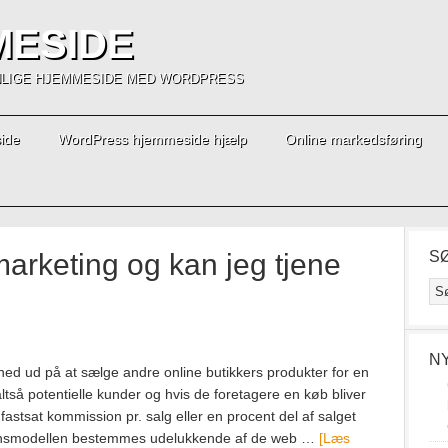
MESIDE
ENLIGE HJEMMESIDE MED WORDPRESS
ide
WordPress hjemmeside hjælp
Online markedsføring
 marketing og kan jeg tjene
S
N
elthed ud på at sælge andre online butikkers produkter for en
altså potentielle kunder og hvis de foretagere en køb bliver
astsat kommission pr. salg eller en procent del af salget
ensmodellen bestemmes udelukkende af de web …
[Læs